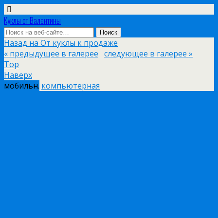
Куклы от Валентины
Назад на От куклы к продаже
« предыдущее в галерее
следующее в галерее »
Top
Наверх
мобильн.
компьютерная