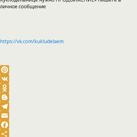
личное сообщение
https://vk.com/kukludelaem
Pinterest
VK
Odnoklassniki
Blogger
Telegram
Email
Facebook