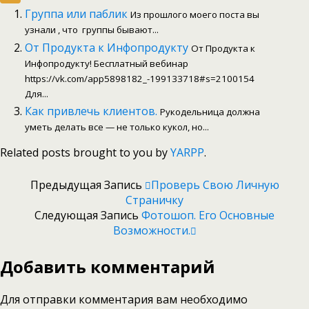
Отправить
Группа или паблик
Из прошлого моего поста вы
узнали , что группы бывают...
От Продукта к Инфопродукту
От Продукта к
Инфопродукту! Бесплатный вебинар
https://vk.com/app5898182_-199133718#s=2100154
Для...
Как привлечь клиентов.
Рукодельница должна
уметь делать все — не только кукол, но...
Related posts brought to you by
YARPP
.
Предыдущая Запись
Проверь Свою Личную
Страничку
Следующая Запись
Фотошоп. Его Основные
Возможности.
Добавить комментарий
Для отправки комментария вам необходимо