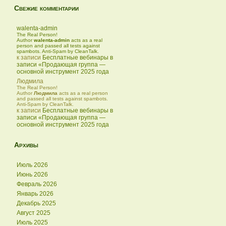
Свежие комментарии
walenta-admin
The Real Person!
Author
walenta-admin
acts as a real
person and passed all tests against
spambots. Anti-Spam by CleanTalk.
к записи
Бесплатные вебинары в
записи «Продающая группа —
основной инструмент 2025 года
Людмила
The Real Person!
Author
Людмила
acts as a real person
and passed all tests against spambots.
Anti-Spam by CleanTalk.
к записи
Бесплатные вебинары в
записи «Продающая группа —
основной инструмент 2025 года
Архивы
Июль 2026
Июнь 2026
Февраль 2026
Январь 2026
Декабрь 2025
Август 2025
Июль 2025