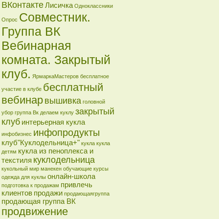
ВКонтакте
Лисичка
Одноклассники
Совместник.
Опрос
Группа ВК
Вебинарная
комната. Закрытый
клуб.
ЯрмаркаМастеров
бесплатное
бесплатный
участие в клубе
вебинар
вышивка
головной
закрытый
убор
группа Вк
делаем куклу
клуб
интерьерная кукла
инфопродукты
инфобизнес
клуб"Куклодельница+"
кукла
кукла
кукла из пеноплекса и
детям
куклодельница
текстиля
кукольный мир
манекен
обучающие курсы
онлайн-школа
одежда для куклы
привлечь
подготовка к продажам
клиентов
продажи
продающаягруппа
продающая группа ВК
продвижение