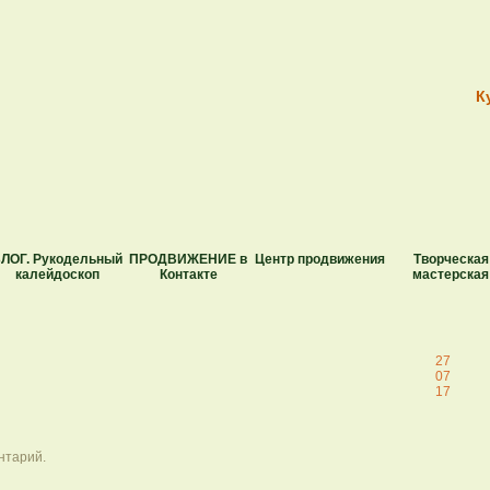
К
ЛОГ. Рукодельный
ПРОДВИЖЕНИЕ в
Центр продвижения
Творческая
калейдоскоп
Контакте
мастерская
27
07
17
нтарий.