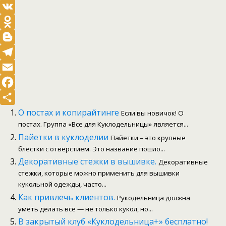
Pinterest
VK
Odnoklassniki
Blogger
Telegram
Email
Facebook
Отправить
О постах и копирайтинге
Если вы новичок! О
постах. Группа «Все для Куклодельницы» является...
Пайетки в куклоделии
Пайетки – это крупные
блёстки с отверстием. Это название пошло...
Декоративные стежки в вышивке.
Декоративные
стежки, которые можно применить для вышивки
кукольной одежды, часто...
Как привлечь клиентов.
Рукодельница должна
уметь делать все — не только кукол, но...
В закрытый клуб «Куклодельница+» бесплатно!