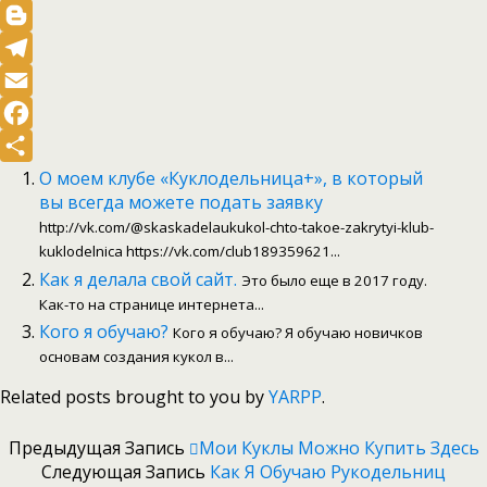
Odnoklassniki
Blogger
Telegram
Email
Facebook
Отправить
О моем клубе «Куклодельница+», в который
вы всегда можете подать заявку
http://vk.com/@skaskadelaukukol-chto-takoe-zakrytyi-klub-
kuklodelnica https://vk.com/club189359621...
Как я делала свой сайт.
Это было еще в 2017 году.
Как-то на странице интернета...
Кого я обучаю?
Кого я обучаю? Я обучаю новичков
основам создания кукол в...
Related posts brought to you by
YARPP
.
Предыдущая Запись
Мои Куклы Можно Купить Здесь
Следующая Запись
Как Я Обучаю Рукодельниц