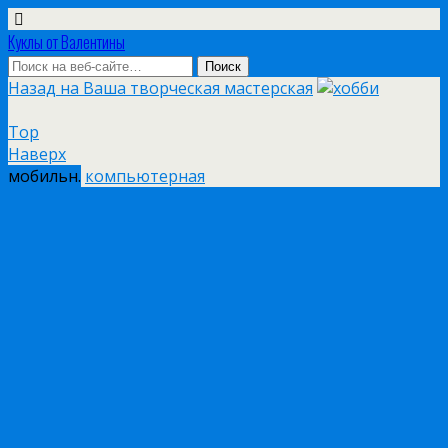
Куклы от Валентины
Назад на Ваша творческая мастерская
Top
Наверх
мобильн.
компьютерная